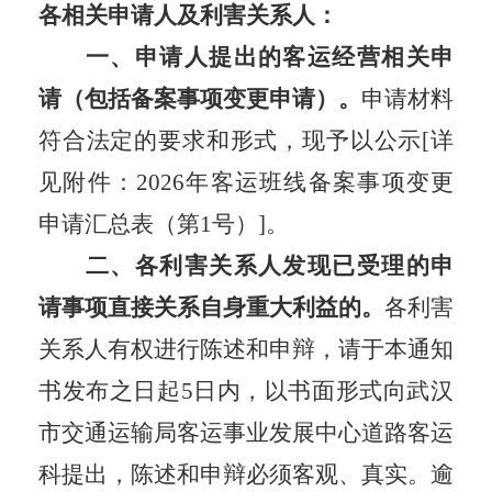
各相关申请人及利害关系人：
一、申请人提出的客运经营相关申
请（包括
备案
事项变更申请）。
申请材料
符合法定的要求和形式，
现
予以公示
[详
见附件：20
26
年客运班线
备案
事项变更
申请汇总表（第
1
号）
]。
二、各利害关系人发现已受理的申
请事项直接关系自身重大利益的。
各利害
关系人有权进行陈述和申辩
，
请于本通知
书发布之日起
5日内，以书面形式向武汉
市交通运输局客运事业发展中心道路客运
科提出，陈述和申辩必须客观、真实。逾