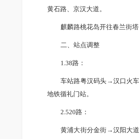
黄石路、京汉大道。
麒麟路桃花岛开往
春兰街塔
二、
站点调整
1.38路：
车站路粤汉码头
→汉口火
地铁循礼门站。
2.520路：
黄浦大街分金街
→汉阳大