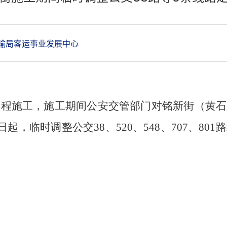
输局客运事业发展中心
工程施工，施工期间公安交管
部门
对
铭新街（黄石
日起，临时调整公交
38
、
520、548、707、8