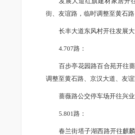
发展大道红旗建材家居
开
街、友谊路，临时调整至黄石路
长丰大道东风村
开往发展大
4.707路：
百步亭花园路百合苑
开往
调整至黄石路、京汉大道、友谊
蔷薇路公交停车场开往兴业
5.801路：
春兰街塔子湖西路
开往麒