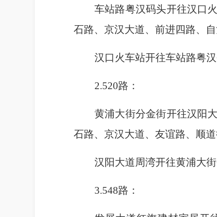
车站路粤汉码头
开往
汉口
石路、京汉大道、前进四路、自
汉口火车站开往
车站路粤汉
2.520路：
黄浦大街分金街
开往
汉阳
石路、京汉大道、友谊路、顺道
汉阳大道周湾
开往
黄浦大街
3.548路：