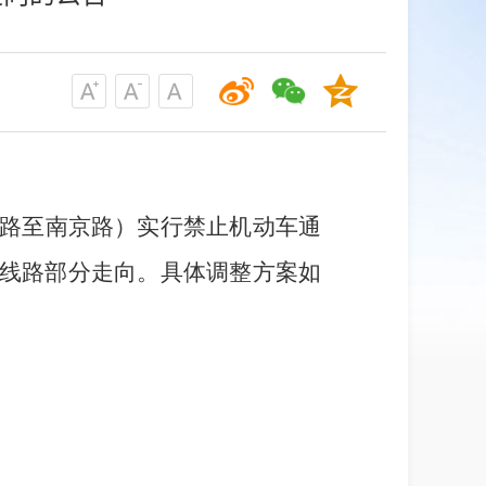
路至南京路）
实行
禁止机动车通
01路线路部分走向。具体
调整
方案如