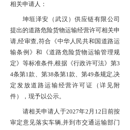
相关申请人：
坤垣泽安（武汉）供应链有限公司
提
出的
道路危险货物运输经营许可
相关申
请
,经审查,符合《中华人民共和国道路运
输条例》和《道路危险货物运输管理规
定》
等
标准条件
,根据《行政许可法》第3
4条第1款、第38条第1款、第49条规定,决
定
发放道路运输经营许可证
（
详见附
件
），
现
予以公示。
请相关申请人于
202
7
年
2
月
12
日前按
审定意见落实车辆
,并到市交通运输部门