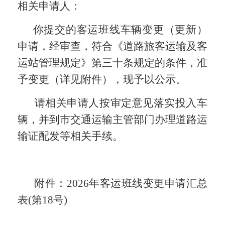
相关申请人：
你提
交
的客运
班线车辆变更（更新）
申请，经审查，符合
《道路旅客运输及客
运站管理规定》第三
十条
规定
的条件
，准
予变更
（
详见附件
），
现
予以公示。
请相关申请人按审定意见落实投入车
辆，并到市交通运输
主管
部门办理
道路运
输证配发
等相关手续。
附件：
2026年客运班线变更申请汇总
表(第18号)