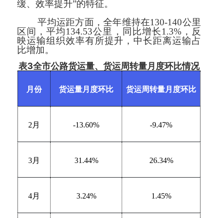
缓、效率提升”的特征。
平均运距方面，全年维持在130-140公里
区间，平均134.53公里，同比增长1.3%，反
映运输组织效率有所提升，中长距离运输占
比增加。
3
表
全市公路
货运量、
货运周转量
月度环比情况
月份
货运量月度环比
货运周转量月度环比
2
月
-13.60%
-9.47%
3
月
31.44%
26.34%
4
月
3.24%
1.45%