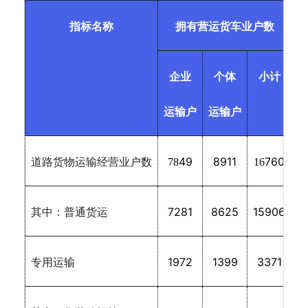
指标名称
拥有营运货车业户数
拥
企业
个体
小计
运输户
运输户
49
8911
760
道路货物运输经营业户数
78
16
7281
8625
15906
其中：普通货运
1972
1399
3371
专用运输