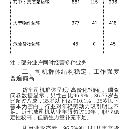
881
5
996
其中：集装箱运输
11
377
41
418
大型物件运输
45
45
危险货物运输
0
注：部分业户同时经营多种业务
二、司机群体结构稳定，工作强度
普遍偏高
货车司机群体呈现“高龄化”特征。调查
问卷数据显示，男性占比96.9%，36-55岁占
比超过八成，35岁以下仅占10.1%，25岁以下
基本为空白，行业对年轻劳动力吸引明显不
足。近七成司机从业年限超过10年，职业稳
定性较高，但新生力量补充不足。
从就业形态看，96.5%的司机从事普货