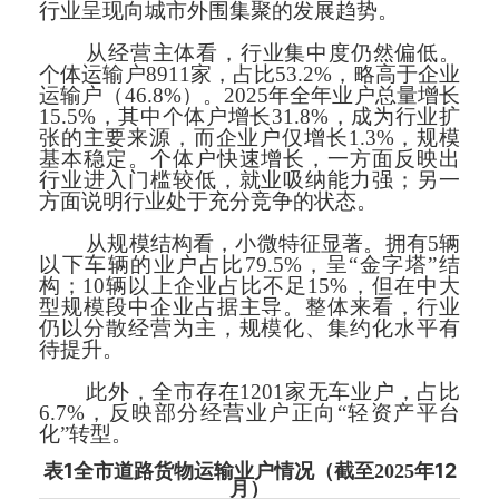
行业呈现向城市外围集聚的发展趋势。
从经营主体看，行业集中度仍然偏低。
个体运输户8911家，占比53.2%，略高于企业
运输户（46.8%）。2025年全年业户总量增长
15.5%，其中个体户增长31.8%，成为行业扩
张的主要来源，而企业户仅增长1.3%，规模
基本稳定。个体户快速增长，一方面反映出
行业进入门槛较低，就业吸纳能力强；另一
方面说明行业处于充分竞争的状态。
从规模结构看，小微特征显著。拥有5辆
以下车辆的业户占比79.5%，呈“金字塔”结
构；10辆以上企业占比不足15%，但在中大
型规模段中企业占据主导。整体来看，行业
仍以分散经营为主，规模化、集约化水平有
待提升。
此外，全市存在1201家无车业户，占比
6.7%，反映部分经营业户正向“轻资产平台
化”转型。
1
12
表
全市道路货物运输业户情况（截至
2025
年
月）