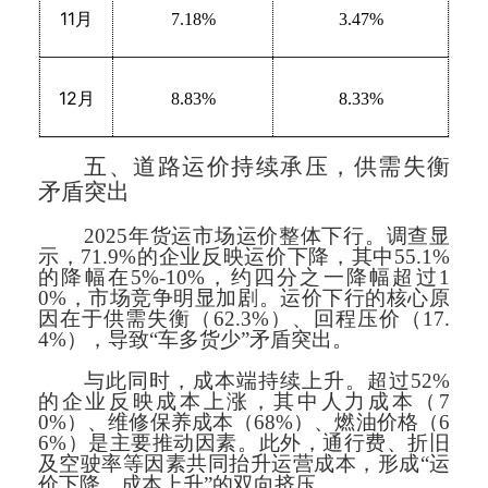
11
月
7.18%
3.47%
12
月
8.83%
8.33%
五、道路运价持续承压，供需失衡
矛盾突出
2025年货运市场运价整体下行。调查显
示，71.9%的企业反映运价下降，其中55.1%
的降幅在5%-10%，约四分之一降幅超过1
0%，市场竞争明显加剧。运价下行的核心原
因在于供需失衡（62.3%）、回程压价（17.
4%），导致“车多货少”矛盾突出。
与此同时，成本端持续上升。超过52%
的企业反映成本上涨，其中人力成本（7
0%）、维修保养成本（68%）、燃油价格（6
6%）是主要推动因素。此外，通行费、折旧
及空驶率等因素共同抬升运营成本，形成“运
价下降、成本上升”的双向挤压。