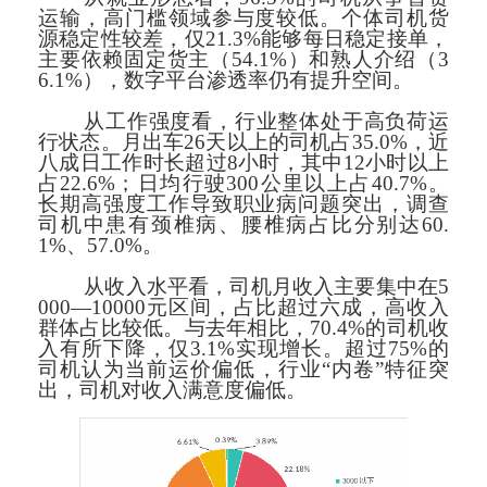
运输，高门槛领域参与度较低。个体司机货
源稳定性较差，仅21.3%能够每日稳定接单，
主要依赖固定货主（54.1%）和熟人介绍（3
6.1%），数字平台渗透率仍有提升空间。
从工作强度看，行业整体处于高负荷运
行状态。月出车26天以上的司机占35.0%，近
八成日工作时长超过8小时，其中12小时以上
占22.6%；日均行驶300公里以上占40.7%。
长期高强度工作导致职业病问题突出，调查
司机中患有颈椎病、腰椎病占比分别达60.
1%、57.0%。
从收入水平看，司机月收入主要集中在5
000—10000元区间，占比超过六成，高收入
群体占比较低。与去年相比，70.4%的司机收
入有所下降，仅3.1%实现增长。超过75%的
司机认为当前运价偏低，行业“内卷”特征突
出，司机对收入满意度偏低。