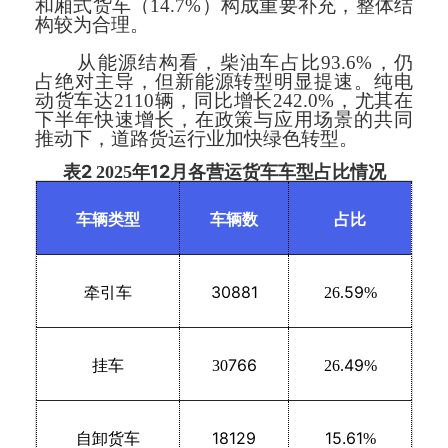
和厢式货车（14.7%）构成重要补充，整体结
构较为合理。
从能源结构看，柴油车占比93.6%，仍
占绝对主导，但新能源转型明显提速。纯电
动货车达2110辆，同比增长242.0%，尤其在
下半年快速增长，在政策与应用场景的共同
推动下，道路货运行业加快绿色转型。
2
12
表
2025
年
月各营运货车车型占比情况
车辆类型
车辆数
占比
30881
59
牵引车
26.
%
766
49
挂车
30
26.
%
18129
15.61
自卸货车
%