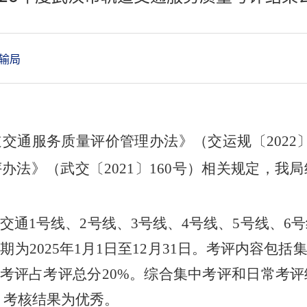
输局
道交通服务质量评价管理办法》（交运规〔
2022
评办法》（武交〔
2021
〕
160
号）相关规定，我局
交通
1
号线、
2
号线、
3
号线、
4
号线、
5
号线、
6
号
周期为
202
5
年
1
月
1
日至
12
月
31
日。考评内容包括
考评占考评总分
20%
。综合集中考评和日常考评
，考核结果为优秀。