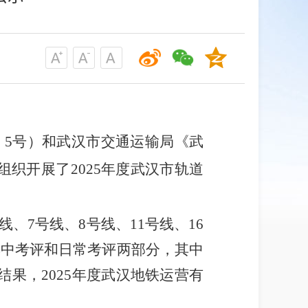
〕
5
号）和武汉市交通运输局《武
组织开展了
202
5
年度武汉市轨道
线、
7
号线、
8
号线、
11
号线、
16
集中考评和日常考评两部分，其中
结果，
202
5
年度武汉地铁运营有