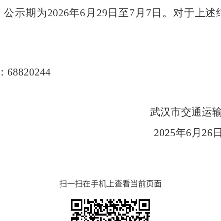
，公示期为
202
6
年
6
月
29
日至
7
月
7
日。对于上述
：
68820244
武汉市交通运
2025
年
6
月
26
扫一扫在手机上查看当前页面