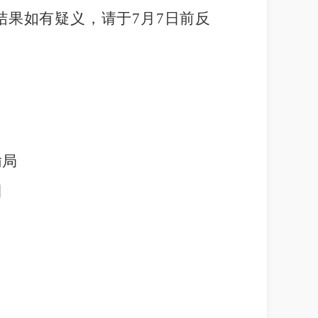
结果如有疑义，请于
7
月
7
日前反
输局
日