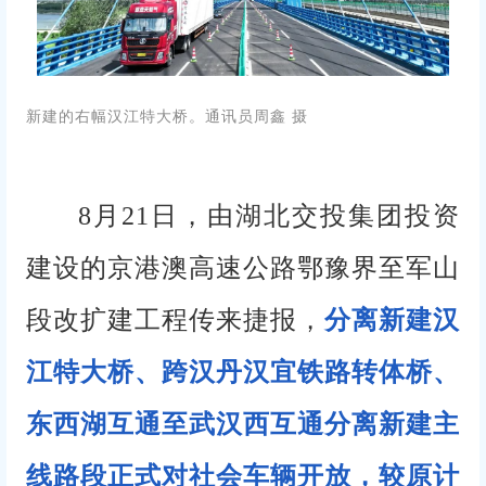
新建的右幅汉江特大桥。通讯员周鑫 摄
8月21日，由湖北交投集团投资
建设的京港澳高速公路鄂豫界至军山
段改扩建工程传来捷报，
分离新建
汉
江特大桥
、跨汉丹汉宜铁路转体桥、
东西湖互通至武汉西互通分离新建主
线路段正式对社会车辆开放，较原计