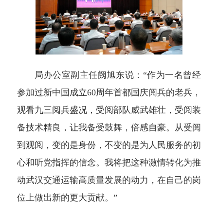
局办公室副主任阙旭东说：
“
作为一名曾经
参加过新中国成立
60
周年首都国庆阅兵的老兵，
观看九三阅兵盛况
，
受阅部队威武雄壮，受阅装
备技术精良，让我备受鼓舞，倍感自豪。从
受阅
到观
阅
，变的是身份，不变的是为人民服务的初
心和听党指挥的信念。我将把这种激情转化为推
动武汉交通运输高质量发展的动力，在自己的岗
位上做出新的更大贡献。
”