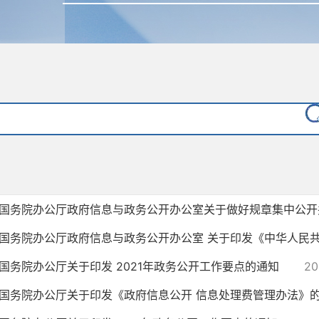
国务院办公厅政府信息与政务公开办公室关于做好规章集中公开并
国务院办公厅政府信息与政务公开办公室 关于印发《中华人民共和
国务院办公厅关于印发 2021年政务公开工作要点的通知
20
国务院办公厅关于印发《政府信息公开 信息处理费管理办法》