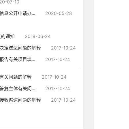
20-07-10
息公开申请办...
2020-05-28
点的通知
2018-06-24
决定送达问题的解释
2017-10-24
告有关项目填...
2017-10-24
有关问题的解释
2017-10-24
复主体有关问...
2017-10-24
接收渠道问题的解释
2017-10-24