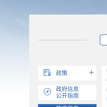
政策
政府信息
公开指南