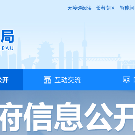
无障碍阅读
长者专区
智能问
公开
互动交流