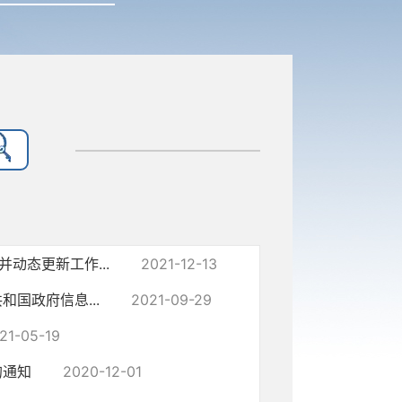
动态更新工作...
2021-12-13
国政府信息...
2021-09-29
21-05-19
的通知
2020-12-01