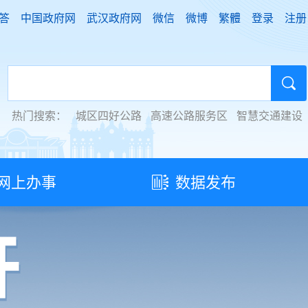
答
中国政府网
武汉政府网
微信
微博
繁體
登录
注册
热门搜索：
城区四好公路
高速公路服务区
智慧交通建设
网上办事
数据发布