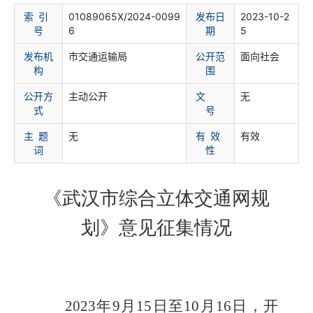
索 引
01089065X/2024-0099
发布日
2023-10-2
号
6
期
5
发布机
市交通运输局
公开范
面向社会
构
围
公开方
主动公开
文
无
式
号
主 题
无
有 效
有效
词
性
《武汉市综合立体交通网规
划》
意见征集情况
2023
年
9
月
15
日至
10
月
16
日，开